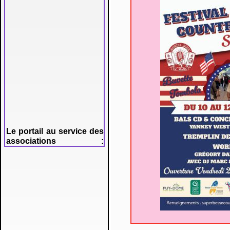
Le portail au service des
associations :
association.gouv.fr
******
Les affiliations pour la
saison 2025/2026 sont
ouvertes depuis le 1er
septembre 2025 sur le
site de la FFD. Les
obligations médicales
pour les licences loisirs