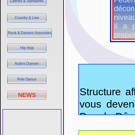
Latines & Standards
décon
nivea
Country & Line
Il a 
Rock & Danses Associées
propo
promo
Hip Hop
Conta
Autres Danses
Faceb
Pole Dance
Structure a
NEWS
vous deven
Puy-de-Dôme
rejoindre 