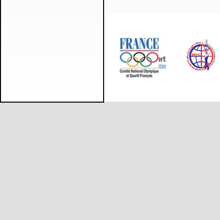
ne sont plus nécéssaires
pour la saison..
******
Présidents et
responsables de clubs
ou associations, si vous
avez des projets de
futurs évènements
importants n'hésitez pas
à nous consulter. En
effet le Comité
Départemental peut
vous aider dans vos
organisations voir s'y
associer dans le cadre
d'un partenariat.
Pour les mois à venir,
n'hésitez pas à nous
communiquer les
éléments de vos actions
ou de vos évènements
pour diffusion.